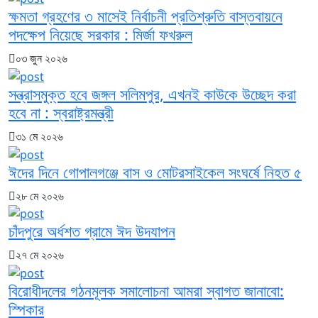
ক্ষমতা গ্রহণের ৩ মাসেই নির্বাচনী প্রতিশ্রুতি বাস্তবায়নে
পদক্ষেপ নিয়েছে সরকার : মির্জা ফখরুল
০৩ জুন ২০২৬
সন্ত্রাসমুক্ত হবে জঙ্গল সলিমপুর, এখনই কাউকে উচ্ছেদ করা
হবে না : স্বরাষ্ট্রমন্ত্রী
৩১ মে ২০২৬
ঈদের দিনে গোপালগঞ্জে বাস ও মোটরসাইকেল সংঘর্ষে নিহত ৫
২৮ মে ২০২৬
চাঁদপুরে অর্ধশত গ্রামে ঈদ উদযাপন
২৭ মে ২০২৬
বিরোধীদলের গঠনমূলক সমালোচনা আমরা স্বাগত জানাবো:
স্পিকার