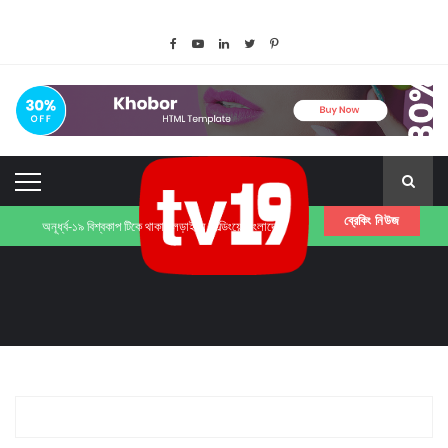
ব্রেকিং নিউজ
অনূর্ধ্ব-১৯ বিশ্বকাপ টিকে থাকার লড়াইয়ে ফিল্ডিংয়ে বাংলাদেশ
যুক্তরাজ্য নির্মূল কমিটির ৩২তম প্রতিষ্টা বার্ষিকী পালন
ফিলিস্তিনে ইসরাইলী গণহত্যার প্রতিবাদে লন্ডনে ইহুদি কমিউনিটির বিক্ষোভ
জনগণ আন্দোলনের মাধ্যমে সরকারের পতন ঘটাবে: রিজভী
২৬ ও ২৭ জানুয়ারি সারাদেশে বিএনপির কালো পতাকা মিছিল