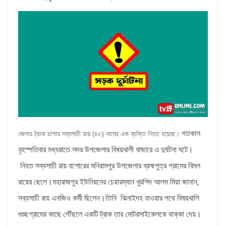
গতকাল
জেলায় ট্রাক চাপায় সব্যসাচী রায় (৪৫) নামের এক ব্যক্তি নিহত হয়েছে।
বৃহস্পতিবার মধ্যরাতে সদর উপজেলার বিষয়খালী বাজারে এ দুর্ঘটনা ঘটে।
নিহত সব্যসাচী রায় যশোরের মনিরামপুর উপজেলার ব্রহ্মপুত্র গ্রামের বিমল
রায়ের ছেলে।
মহারাজপুর ইউনিয়নের চেয়ারম্যান খুরশিদ আলম মিয়া জানান,
সব্যসাচী রায় এনজিও কর্মী ছিলেন।তিনি ঝিনাইদহ যাওয়ার পথে বিষয়খালি
গুচ্ছগ্রামের কাছে পৌঁছলে একটি ট্রাক তার মোটরসাইকেলকে ধাক্কা দেয়।