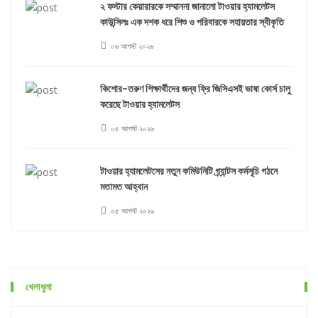
২ ফস্টার কেয়ারারকে সম্মাননা জানালো টাওয়ার হ্যামলেটস
কাউন্সিলঃ এক দশক ধরে শিশু ও পরিবারকে সহায়তার স্বীকৃতি
০৬ আগস্ট ২০২৬
কিশোর-তরুণ শিক্ষার্থীদের জন্য ফ্রি জিসিএসই ভাষা কোর্স চালু
করেছে টাওয়ার হ্যামলেটস
০৫ আগস্ট ২০২৬
টাওয়ার হ্যামলেটসের নতুন কমিউনিটি গ্র্যান্টস কর্মসূচি গঠনে
মতামত আহ্বান
০৫ আগস্ট ২০২৬
খেলাধুলা
না ফেরার দেশে ইতালির কিংবদন্তি ফ্রাঙ্কো বারেসি