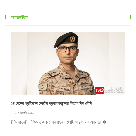
আন্তর্জাতিক
১৪ দেশের প্রতিরক্ষা জোটের প্রধান কমান্ডার নিয়োগ দিল সৌদি
০৭ আগস্ট ২০২৬
টিভি নাইনটিন নিউজ ডেস্ক ( অনলাইন ) সৌদি আরবঃ বাব এল-মান্দে�.