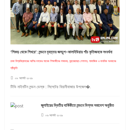
‘শিকড় থেকে শিখরে’: লন্ডনে বৃহত্তর জলঢুপ-কালাইউরার পাঁচ কৃতিজনকে সংবর্ধনা
ঢাকা বিশ্ববিদ্যালয়ের আশির দশকের সাবেক শিক্ষার্থীদের সম্মাননা, যুক্তরাজ্যে পেশাগত, সামাজিক ও মানবিক অবদানের
স্বীকৃতি
০৮ আগস্ট ২০২৬
টিভি নাইনটিন লন্ডন ডেস্ক : সিলেটের বিয়ানীবাজার উপজেল�.
জুলাইয়ের দ্বিতীয় বার্ষিকীতে লন্ডনে বিপ্লব সমাবেশ অনুষ্ঠিত
০৬ আগস্ট ২০২৬