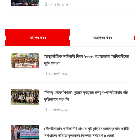
০৭ আগস্ট ২০২৬
সর্বশেষ খবর
জনপ্রিয় খবর
আন্তর্জাতিক আদিবাসী দিবস ২০২৬: বাংলাদেশের আদিবাসীদের
দূর্গম পথচলা
০৮ আগস্ট ২০২৬
‘শিকড় থেকে শিখরে’: লন্ডনে বৃহত্তর জলঢুপ-কালাইউরার পাঁচ
কৃতিজনকে সংবর্ধনা
০৮ আগস্ট ২০২৬
মৌলভীবাজার কাউয়াদিঘি হাওরে সৃষ্ট কৃত্রিম জলাবদ্ধতার স্থায়ী
সমাধানের দাবিতে কৃষকদের বিক্ষোভ সমাবেশ ও জেলা