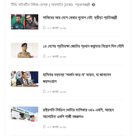
টিভি নাইনটিন নিউজ ডেস্ক ( অনলাইন )ঢাকাঃ প্রধানমন্ত্রী �.
সাকিবের আর দেশে ফেরার সুযোগ নেই: ক্রীড়া প্রতিমন্ত্রী
০৭ আগস্ট ২০২৬
১৪ দেশের প্রতিরক্ষা জোটের প্রধান কমান্ডার নিয়োগ দিল সৌদি
০৭ আগস্ট ২০২৬
হাসিনার বক্তব্য ‘সমর্থন করে না’ ভারত, যা জানালেন
জয়সওয়াল
০৭ আগস্ট ২০২৬
রাষ্ট্রপতি নির্বাচন ভোটার তালিকায় ৩৪৯ এমপি, আছেন
আলোচিত এমপি গাজী নজরুলও
০৭ আগস্ট ২০২৬