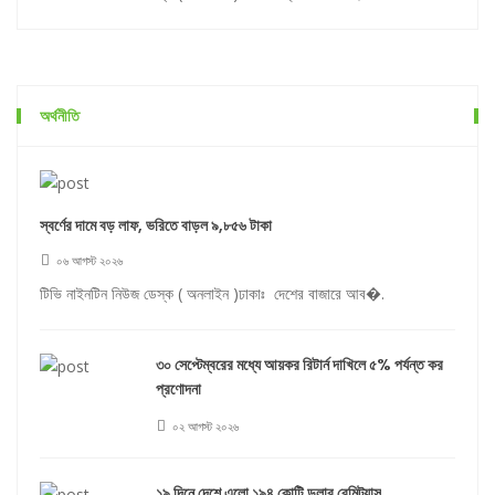
অর্থনীতি
স্বর্ণের দামে বড় লাফ, ভরিতে বাড়ল ৯,৮৫৬ টাকা
০৬ আগস্ট ২০২৬
টিভি নাইনটিন নিউজ ডেস্ক ( অনলাইন )ঢাকাঃ দেশের বাজারে আব�.
৩০ সেপ্টেম্বরের মধ্যে আয়কর রিটার্ন দাখিলে ৫% পর্যন্ত কর
প্রণোদনা
০২ আগস্ট ২০২৬
১৯ দিনে দেশে এলো ১৯৪ কোটি ডলার রেমিট্যান্স