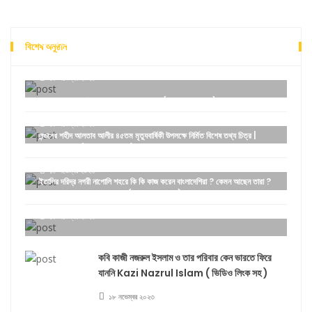
ইতালির ভেনিসে বাংলাদেশিরা কেমন আছেন- ( ভিডিও লিংক সহ ) How
বিশেষ অনুষ্ঠান
Bangladeshi are in Venice Italy
১৮ নভেম্বর ২০২৩
ভারতের ফুরফুরা শরীফ Furfura sharif ( ভিডিও লিংক সহ )
১৮ নভেম্বর ২০২৩
লন্ডনের শহীদ আলতাব আলীর ৪৫তম মৃত্যুবার্ষিকী উপলক্ষে নির্মিত বিশেষ তথ্য চিত্র |
Altab Ali ( ভিডিও লিংক সহ )
১৮ নভেম্বর ২০২৩
ইতালির দরিদ্র নগরী নাপোলি শহরে কি কি কাজ করেন বাংলাদেশিরা ? কেমন আছেন তারা ?
Napoli Italy Naples ( ভিডিও লিংক সহ )
১৮ নভেম্বর ২০২৩
কবি কাজী নজরুল ইসলাম ও তার পরিবার কেন ভারতে ফিরে
যাননি Kazi Nazrul Islam ( ভিডিও লিংক সহ )
১৮ নভেম্বর ২০২৩