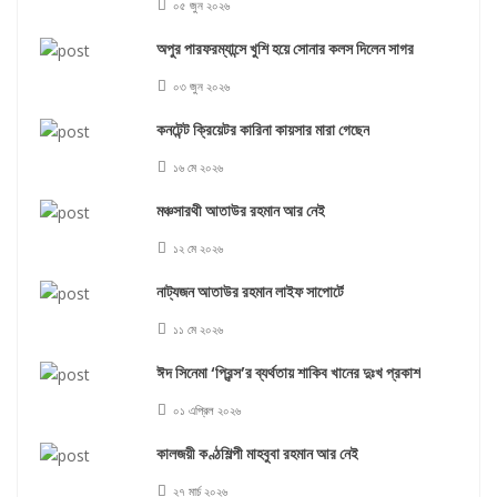
০৫ জুন ২০২৬
অপুর পারফরম্যান্সে খুশি হয়ে সোনার কলস দিলেন সাগর
০৩ জুন ২০২৬
কনটেন্ট ক্রিয়েটর কারিনা কায়সার মারা গেছেন
১৬ মে ২০২৬
মঞ্চসারথী আতাউর রহমান আর নেই
১২ মে ২০২৬
নাট্যজন আতাউর রহমান লাইফ সাপোর্টে
১১ মে ২০২৬
ঈদ সিনেমা ‘প্রিন্স’র ব্যর্থতায় শাকিব খানের দুঃখ প্রকাশ
০১ এপ্রিল ২০২৬
কালজয়ী কণ্ঠশিল্পী মাহবুবা রহমান আর নেই
২৭ মার্চ ২০২৬