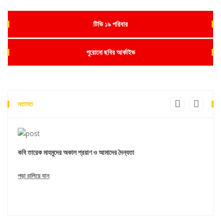
টিভি ১৯ পরিবার
পুরোনো ছবির আর্কাইভ
মতামত
কবি তারেক মাহমুদের অকাল প্রয়াণ ও আমাদের দৈন্যতা
'সেই ত
িয়োগ করবে
অপরদিকে শি
পড়া চালিয়ে যান
যখন তারা ক
পড়া চালি