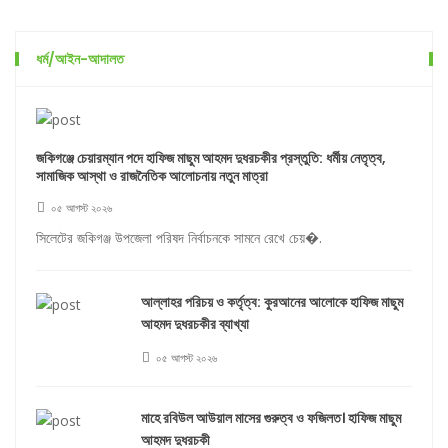
ধর্ম/আইন-আদালত
জকিগঞ্জে চেয়ারম্যান পদে হাফিজ মাছুম আহমদ দুধরচকীর প্রস্তুতি: ধর্মীয় নেতৃত্ব,
সামাজিক আস্থা ও রাজনৈতিক আলোচনায় নতুন মাত্রা
০৫ আগস্ট ২০২৬
সিলেটের জকিগঞ্জ উপজেলা পরিষদ নির্বাচনকে সামনে রেখে চেয়�.
আল্লাহর পরিচয় ও কর্তৃত্ব: কুরআনের আলোকে হাফিজ মাছুম
আহমদ দুধরচকীর ব্যাখ্যা
০৫ আগস্ট ২০২৬
মাহে রবিউল আউয়াল মাসের গুরুত্ব ও ফজিলত। হাফিজ মাছুম
আহমদ দুধরচকী