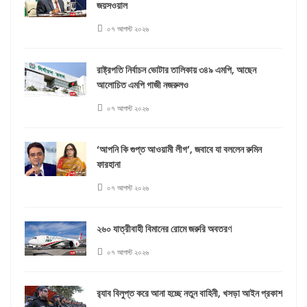
জয়সওয়াল
০৭ আগস্ট ২০২৬
রাষ্ট্রপতি নির্বাচন ভোটার তালিকায় ৩৪৯ এমপি, আছেন
আলোচিত এমপি গাজী নজরুলও
০৭ আগস্ট ২০২৬
‘আপনি কি গুপ্ত আওয়ামী লীগ’, জবাবে যা বললেন রুমিন
ফারহানা
০৭ আগস্ট ২০২৬
২৬০ যাত্রীবাহী বিমানের রোমে জরুরি অবতরণ
০৭ আগস্ট ২০২৬
র‍্যাব বিলুপ্ত করে আনা হচ্ছে নতুন বাহিনী, খসড়া আইন প্রকাশ