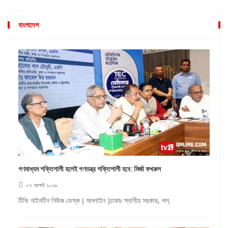
বাংলাদেশ
গণমাধ্যম শক্তিশালী হলেই গণতন্ত্র শক্তিশালী হবে: মির্জা ফখরুল
০৭ আগস্ট ২০২৬
টিভি নাইনটিন নিউজ ডেস্ক ( অনলাইন )ঢাকাঃ স্থানীয় সরকার, পল্.