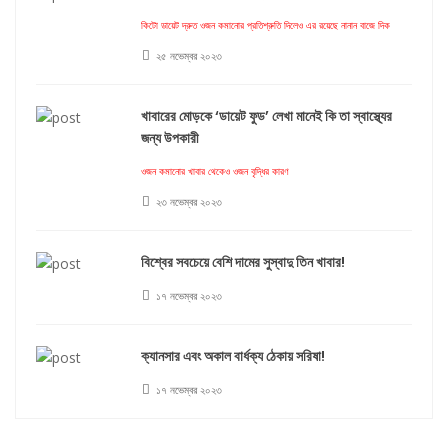
কিটো ডায়েট দ্রুত ওজন কমানোর প্রতিশ্রুতি দিলেও এর রয়েছে নানান বাজে দিক
২৫ নভেম্বর ২০২৩
খাবারের মোড়কে ‘ডায়েট ফুড’ লেখা মানেই কি তা স্বাস্থ্যের
জন্য উপকারী
ওজন কমানোর খাবার থেকেও ওজন বৃদ্ধির কারণ
২৩ নভেম্বর ২০২৩
বিশ্বের সবচেয়ে বেশি দামের সুস্বাদু তিন খাবার!
১৭ নভেম্বর ২০২৩
ক্যানসার এবং অকাল বার্ধক্য ঠেকায় সরিষা!
১৭ নভেম্বর ২০২৩