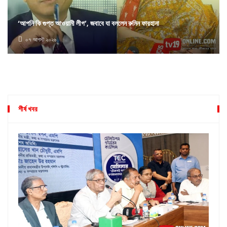
‘আপনি কি গুপ্ত আওয়ামী লীগ’, জবাবে যা বললেন রুমিন ফারহানা
০৭ আগস্ট ২০২৬
শীর্ষ খবর