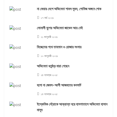
না ফেরার দেশে অভিনেতা শামস সুমন, শোবিজ অঙ্গনে শোক
১৭ মার্চ ২০২৬
সোনালী যুগের অভিনেতা জাভেদ আর নেই
২১ জানুয়ারী ২০২৬
বিচ্ছেদের পথে তাহসান ও রোজার সংসার
১০ জানুয়ারী ২০২৬
অভিনেতা ধর্মেন্দ্র মারা গেছেন
২৪ নভেম্বর ২০২৫
হলো না জেমস-আলী আজমতের কনসার্ট
১৪ নভেম্বর ২০২৫
ইস্কেমিক স্ট্রোকে আক্রান্ত হয়ে হাসপাতালে অভিনেতা হাসান
মাসুদ