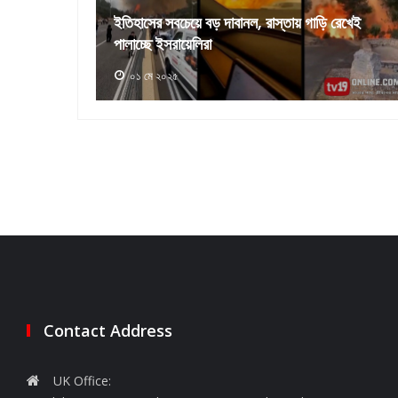
রেখেই
ইসরাইল ও লেবাননের মধ্যে ১০ দিনের যুদ্ধবিরতি চুক্তি
কার্যকর
১৭ এপ্রিল ২০২৬
Contact Address
UK Office: