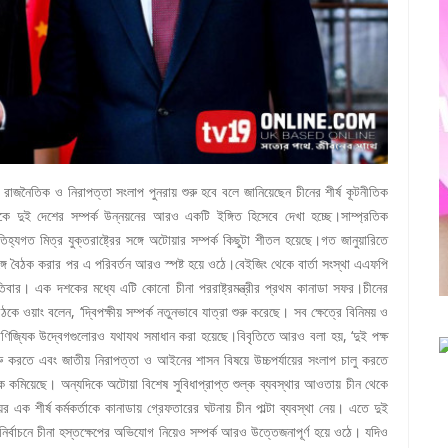
য়ের রাজনৈতিক ও নিরাপত্তা সংলাপ পুনরায় শুরু হবে বলে জানিয়েছেন চীনের শীর্ষ কূটনীতিক
িকে দুই দেশের সম্পর্ক উন্নয়নের আরও একটি ইঙ্গিত হিসেবে দেখা হচ্ছে।সাম্প্রতিক
্যগত মিত্র যুক্তরাষ্ট্রের সঙ্গে অটোয়ার সম্পর্ক কিছুটা শীতল হয়েছে।গত জানুয়ারিতে
এর সঙ্গে বৈঠক করার পর এ পরিবর্তন আরও স্পষ্ট হয়ে ওঠে।বেইজিং থেকে বার্তা সংস্থা এএফপি
্পতিবার। এক দশকের মধ্যে এটি কোনো চীনা পররাষ্ট্রমন্ত্রীর প্রথম কানাডা সফর।চীনের
ে বৈঠকে ওয়াং বলেন, ‘দ্বিপক্ষীয় সম্পর্ক নতুনভাবে যাত্রা শুরু করেছে। সব ক্ষেত্রে বিনিময় ও
বাণিজ্যিক উদ্বেগগুলোরও যথাযথ সমাধান করা হয়েছে।বিবৃতিতে আরও বলা হয়, ‘দুই পক্ষ
য় শুরু করতে এবং জাতীয় নিরাপত্তা ও আইনের শাসন বিষয়ে উচ্চপর্যায়ের সংলাপ চালু করতে
 কমিয়েছে। অন্যদিকে অটোয়া বিশেষ সুবিধাপ্রাপ্ত শুল্ক ব্যবস্থার আওতায় চীন থেকে
ক শীর্ষ কর্মকর্তাকে কানাডায় গ্রেফতারের ঘটনায় চীন পাল্টা ব্যবস্থা নেয়। এতে দুই
্বাচনে চীনা হস্তক্ষেপের অভিযোগ নিয়েও সম্পর্ক আরও উত্তেজনাপূর্ণ হয়ে ওঠে। যদিও