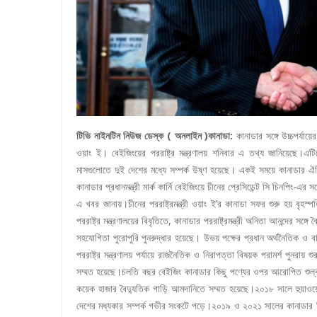
টিভি নাইনটিন নিউজ ডেস্ক ( অনলাইন )কানাডা:
কানাডার সঙ্গে উচ্চপর্যা
ওয়াং ই। বেইজিংয়ের পররাষ্ট্র মন্ত্রণালয় শনিবার এ তথ্য জানিয়েছে।এট
মাসগুলোতে দুই দেশের মধ্যে সম্পর্ক উষ্ণ হয়েছে। একই সময়ে কানাডার ঐতিহ
কানাডার প্রধানমন্ত্রী মার্ক কার্নি বেইজিংয়ে চীনের প্রেসিডেন্ট সি চিনপিং-
এ খবর জানায়।চীনের পররাষ্ট্রমন্ত্রী ওয়াং ই’র কানাডা সফর শুরু হয় বৃহস
পররাষ্ট্র মন্ত্রণালয়ের বিবৃতিতে, কানাডার পররাষ্ট্রমন্ত্রী অনিতা আনন্দের সঙ্গ
সহযোগিতা পুরোপুরি পুনরুদ্ধার হয়েছে। উভয় পক্ষের প্রধান অর্থনৈতিক ও 
পররাষ্ট্র মন্ত্রণালয় পর্যায়ে রাজনৈতিক ও নিরাপত্তা বিষয়ক পরামর্শ পুনরা
সম্মত হয়েছে।চলতি বছর বেইজিং কানাডার কিছু পণ্যের ওপর আরোপিত শুল্ক
কয়েক হাজার বৈদ্যুতিক গাড়ি আমদানিতে সম্মত হয়েছে।২০১৮ সালে হুয়াওয়ের এ
দেশের মধ্যকার সম্পর্ক গভীর সংকটে পড়ে।২০১৯ ও ২০২১ সালের কানাডার নির