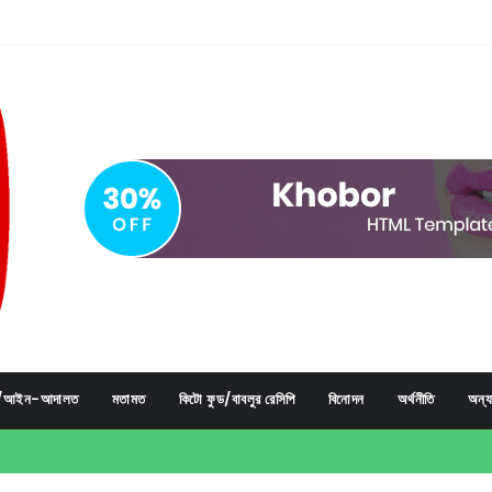
্ম/আইন-আদালত
মতামত
কিটো ফুড/বাবলুর রেসিপি
বিনোদন
অর্থনীতি
অন্য