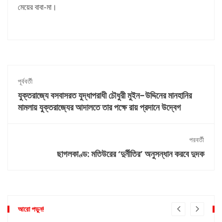
মেয়ের বাবা-মা।
পূর্ববর্তী
যুক্তরাজ্যে বসবাসরত যুদ্ধাপরাধী চৌধুরী মুইন-উদ্দিনের মানহানির
মামলায় যুক্তরাজ্যের আদালতে তার পক্ষে রায় প্রদানে উদ্বেগ
পরবর্তী
ছাগলকাণ্ড: মতিউরের ‘দুর্নীতির’ অনুসন্ধান করবে দুদক
আরো পড়ুন!