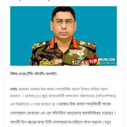
নিউজ ডেস্ক,টিভি নাইনটিন অনলাইন
ঢাকাঃ
জেনারেল ওয়াকার-উজ-জামান সেনাবাহিনীর প্রধান হিসেবে দায়িত্ব গ্রহণ
করেছেন । রোববার (২৩ জুন) আন্তঃবাহিনী জনসংযোগ পরিদপ্তরের (আইএসপিআর)
ওয়াকার-উজ-জামান সদ্যবিদায়ী সাবেক
এক বিজ্ঞপ্তিতে এ তথ্য জানানো হয়।
সেনাপ্রধান জেনারেল এস এম শফিউদ্দিন আহমেদের স্থলাভিষিক্ত হয়েছেন।
আগামী তিন বছরের জন্য তিনি সেনাপ্রধানের দায়িত্ব পালন করবেন।
নতুন